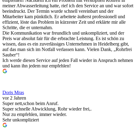
empfehlen! Nachdem ich ein Problem mit verstopften Rohren in
meiner Abwasserleitung hatte, rief ich den Service an und war sofort
beeindruckt. Der Termin wurde schnell vereinbart und der
Mitarbeiter kam pünktlich. Er arbeitete äußerst professionell und
effizient, löste das Problem in kürzester Zeit und erklärte mir alle
Schritte, die er unternahm.
Die Kommunikation war freundlich und unkompliziert, und der
Preis war absolut fair für die erbrachte Leistung. Es ist schön zu
wissen, dass es ein zuverlässiges Unternehmen in Heidelberg gibt,
auf das man sich im Notfall verlassen kann. Vielen Dank, „Rohrfrei
Sauber“!
Ich werde diesen Service auf jeden Fall wieder in Anspruch nehmen
und kann ihn jedem nur empfehlen!
Doris Mras
vor 2 Jahren
Super nett,schon beim Anruf.
Super schnelle Abwicklung, Rohr wieder frei,.
Nur zu empfehlen, immer wieder.
Sehr unkompliziert