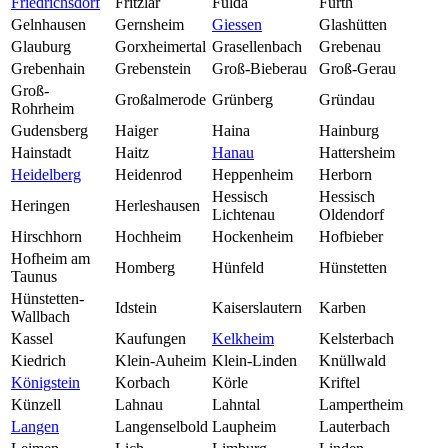
Friedrichsdorf
Fritzlar
Fulda
Fürth
Gelnhausen
Gernsheim
Giessen
Glashütten
Glauburg
Gorxheimertal
Grasellenbach
Grebenau
Grebenhain
Grebenstein
Groß-Bieberau
Groß-Gerau
Groß-
Großalmerode
Grünberg
Gründau
Rohrheim
Gudensberg
Haiger
Haina
Hainburg
Hainstadt
Haitz
Hanau
Hattersheim
Heidelberg
Heidenrod
Heppenheim
Herborn
Hessisch
Hessisch
Heringen
Herleshausen
Lichtenau
Oldendorf
Hirschhorn
Hochheim
Hockenheim
Hofbieber
Hofheim am
Homberg
Hünfeld
Hünstetten
Taunus
Hünstetten-
Idstein
Kaiserslautern
Karben
Wallbach
Kassel
Kaufungen
Kelkheim
Kelsterbach
Kiedrich
Klein-Auheim
Klein-Linden
Knüllwald
Königstein
Korbach
Körle
Kriftel
Künzell
Lahnau
Lahntal
Lampertheim
Langen
Langenselbold
Laupheim
Lauterbach