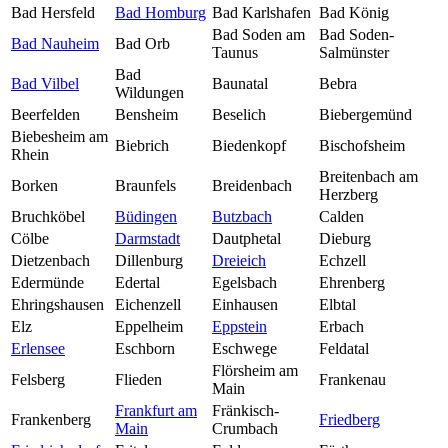
Bad Hersfeld
Bad Homburg
Bad Karlshafen
Bad König
Bad Soden am
Bad Soden-
Bad Nauheim
Bad Orb
Taunus
Salmünster
Bad
Bad Vilbel
Baunatal
Bebra
Wildungen
Beerfelden
Bensheim
Beselich
Biebergemünd
Biebesheim am
Biebrich
Biedenkopf
Bischofsheim
Rhein
Breitenbach am
Borken
Braunfels
Breidenbach
Herzberg
Bruchköbel
Büdingen
Butzbach
Calden
Cölbe
Darmstadt
Dautphetal
Dieburg
Dietzenbach
Dillenburg
Dreieich
Echzell
Edermünde
Edertal
Egelsbach
Ehrenberg
Ehringshausen
Eichenzell
Einhausen
Elbtal
Elz
Eppelheim
Eppstein
Erbach
Erlensee
Eschborn
Eschwege
Feldatal
Flörsheim am
Felsberg
Flieden
Frankenau
Main
Frankfurt am
Fränkisch-
Frankenberg
Friedberg
Main
Crumbach