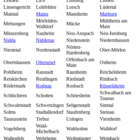
Leimen
Lich
Limburg
Linden
Linsengericht
Lohfelden
Lorsch
Lüdertal
Maintal
Mainz
Mannheim
Marburg
Mörfelden-
Mühlheim am
Melsungen
Mücke
Walldorf
Main
Münzenberg
Nauheim
Neu-Anspach
Neu-Isenburg
Nidda
Nidderau
Niedenstein
Niedernhausen
Nörten-
Niestetal
Nordenstadt
Ober-Mörlen
Hardenberg
Offenbach am
Obertshausen
Oberursel
Ostheim
Main
Pohlheim
Ranstadt
Raunheim
Reichelsheim
Reiskirchen
Reutlingen
Riedstadt
Rimbach
Rödermark
Rodgau
Rosbach
Rüsselsheim
Schwalbach am
Schlüchtern
Schotten
Schriesheim
Taunus
Schwalmstadt
Schwetzingen
Seligenstadt
Sinntal
Solms
Stadtallendorf
Staufenberg
Steinau
Taunusstein
Trebur
Usingen
Viernheim
Wald-
Vogelsberg
Waldsolms
Walldorf
Michelbach
Wallenfels
Wehrheim
Weilmünster
Weinbach