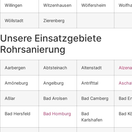
Willingen
Witzenhausen
Wölfersheim
Wolfh
Wöllstadt
Zierenberg
Unsere Einsatzgebiete
Rohrsanierung
Aarbergen
Abtsteinach
Altenstadt
Alzen
Amöneburg
Angelburg
Antrifttal
Ascha
Aßlar
Bad Arolsen
Bad Camberg
Bad E
Bad Hersfeld
Bad Homburg
Bad
Bad Kö
Karlshafen