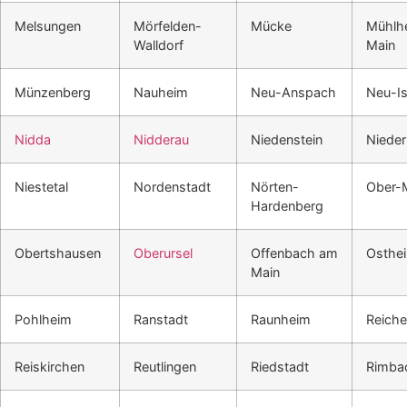
Melsungen
Mörfelden-
Mücke
Mühlh
Walldorf
Main
Münzenberg
Nauheim
Neu-Anspach
Neu-I
Nidda
Nidderau
Niedenstein
Niede
Niestetal
Nordenstadt
Nörten-
Ober-
Hardenberg
Obertshausen
Oberursel
Offenbach am
Osthe
Main
Pohlheim
Ranstadt
Raunheim
Reiche
Reiskirchen
Reutlingen
Riedstadt
Rimba