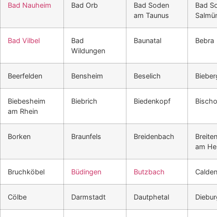
Bad Nauheim
Bad Orb
Bad Soden
Bad S
am Taunus
Salmün
Bad Vilbel
Bad
Baunatal
Bebra
Wildungen
Beerfelden
Bensheim
Beselich
Biebe
Biebesheim
Biebrich
Biedenkopf
Bisch
am Rhein
Borken
Braunfels
Breidenbach
Breite
am He
Bruchköbel
Büdingen
Butzbach
Calde
Cölbe
Darmstadt
Dautphetal
Diebur