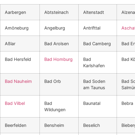
Aarbergen
Abtsteinach
Altenstadt
Alzen
Amöneburg
Angelburg
Antrifttal
Ascha
Aßlar
Bad Arolsen
Bad Camberg
Bad E
Bad Hersfeld
Bad Homburg
Bad
Bad Kö
Karlshafen
Bad Nauheim
Bad Orb
Bad Soden
Bad S
am Taunus
Salmün
Bad Vilbel
Bad
Baunatal
Bebra
Wildungen
Beerfelden
Bensheim
Beselich
Biebe