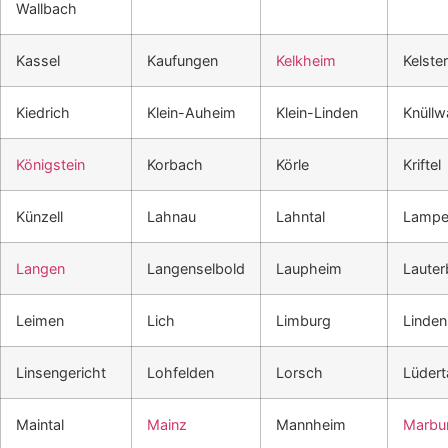
Wallbach
Kassel
Kaufungen
Kelkheim
Kelste
Kiedrich
Klein-Auheim
Klein-Linden
Knüllw
Königstein
Korbach
Körle
Kriftel
Künzell
Lahnau
Lahntal
Lampe
Langen
Langenselbold
Laupheim
Laute
Leimen
Lich
Limburg
Linden
Linsengericht
Lohfelden
Lorsch
Lüdert
Maintal
Mainz
Mannheim
Marbu