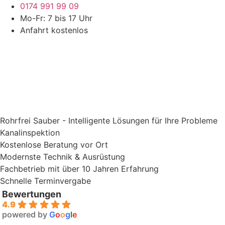
Zum
0174 991 99 09
Inhalt
Mo-Fr: 7 bis 17 Uhr
springen
Anfahrt kostenlos
Rohrfrei Sauber - Intelligente Lösungen für Ihre Probleme
Kanalinspektion
Kostenlose Beratung vor Ort
Modernste Technik & Ausrüstung
Fachbetrieb mit über 10 Jahren Erfahrung
Schnelle Terminvergabe​
Bewertungen
4.9
powered by
G
o
o
g
l
e