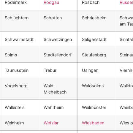
Rödermark
Rodgau
Rosbach
Rüsse
Schlüchtern
Schotten
Schriesheim
Schwa
am Ta
Schwalmstadt
Schwetzingen
Seligenstadt
Sinntal
Solms
Stadtallendorf
Staufenberg
Steina
Taunusstein
Trebur
Usingen
Viernh
Vogelsberg
Wald-
Waldsolms
Walldo
Michelbach
Wallenfels
Wehrheim
Weilmünster
Weinb
Weinheim
Wetzlar
Wiesbaden
Wiesl