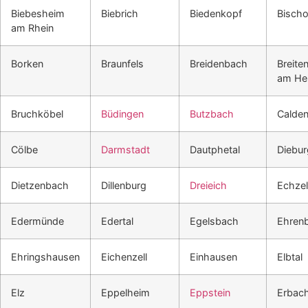
Biebesheim
Biebrich
Biedenkopf
Bisch
am Rhein
Borken
Braunfels
Breidenbach
Breite
am He
Bruchköbel
Büdingen
Butzbach
Calde
Cölbe
Darmstadt
Dautphetal
Diebur
Dietzenbach
Dillenburg
Dreieich
Echzel
Edermünde
Edertal
Egelsbach
Ehren
Ehringshausen
Eichenzell
Einhausen
Elbtal
Elz
Eppelheim
Eppstein
Erbac