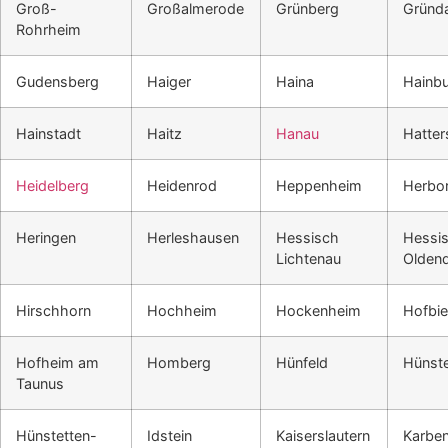
Groß-
Großalmerode
Grünberg
Gründ
Rohrheim
Gudensberg
Haiger
Haina
Hainb
Hainstadt
Haitz
Hanau
Hatte
Heidelberg
Heidenrod
Heppenheim
Herbo
Heringen
Herleshausen
Hessisch
Hessi
Lichtenau
Oldend
Hirschhorn
Hochheim
Hockenheim
Hofbie
Hofheim am
Homberg
Hünfeld
Hünste
Taunus
Hünstetten-
Idstein
Kaiserslautern
Karbe