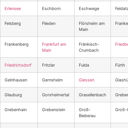
Erlensee
Eschborn
Eschwege
Feldata
Felsberg
Flieden
Flörsheim am
Frank
Main
Frankenberg
Frankfurt am
Fränkisch-
Friedb
Main
Crumbach
Friedrichsdorf
Fritzlar
Fulda
Fürth
Gelnhausen
Gernsheim
Giessen
Glashü
Glauburg
Gorxheimertal
Grasellenbach
Grebe
Grebenhain
Grebenstein
Groß-
Groß-
Bieberau